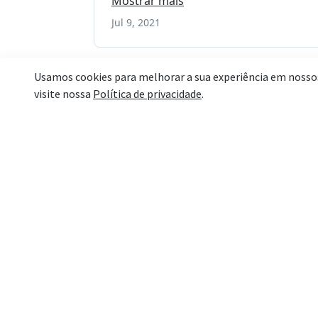
Por q
Satisfação ou seu
dinheiro de volta
Confiamos em nosso trabal
Por isso, você tem até 7 di
para testar nossos curso
Caso não se adapte à nos
metodologia, devolvemos t
o seu dinheiro (*).