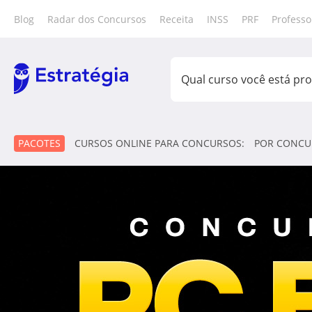
Blog
Radar dos Concursos
Receita
INSS
PRF
Professo
PACOTES
CURSOS ONLINE PARA CONCURSOS:
POR CONCU