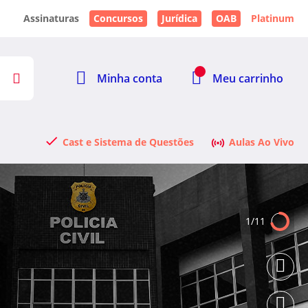
Assinaturas
Concursos
Jurídica
OAB
Platinum
Minha conta
Meu carrinho
Cast e Sistema de Questões
Aulas Ao Vivo
1
/11