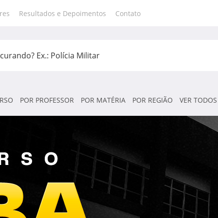
res
Resultados e Depoimentos
Contato
RSO
POR PROFESSOR
POR MATÉRIA
POR REGIÃO
VER TODOS