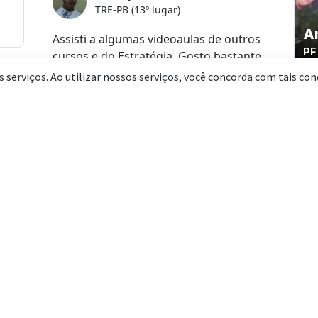
ue escolher o Estratégia Conc
Download
Fórum
liberado
de Dúvidas
ho.
Não há limite de visualizações
Envie todas as dúvidas que
Tr
as
ou de downloads (*). Baixe as
você tiver durante seus
míd
s.
videoaulas, PDFs e áudios para
estudos. Responderemos as
p
sa
estudar quando e onde você
questões em até 5 dias.
PD
odo
estiver.
1