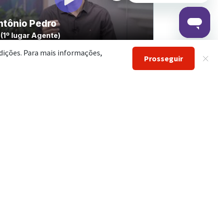
ursos?
Multimídia voltada
ao edital
abalhamos com diferentes
ias para você escolher qual
refere, como videoaulas ou
F. Além disso, os cursos são
00% voltados ao edital do
concurso.